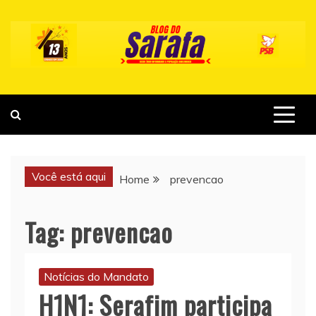
Skip
to
content
Você está aqui
Home
prevencao
Tag:
prevencao
Notícias do Mandato
H1N1: Serafim participa