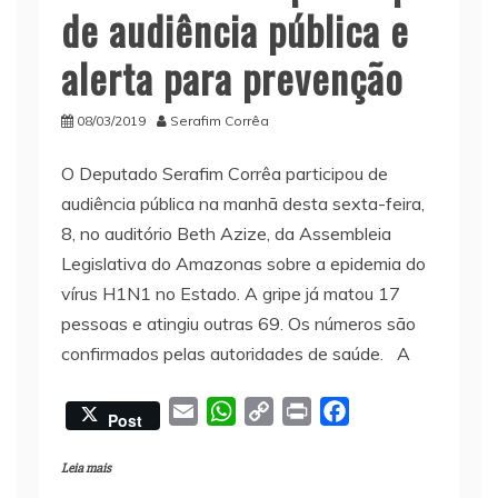
de audiência pública e
alerta para prevenção
08/03/2019
Serafim Corrêa
O Deputado Serafim Corrêa participou de
audiência pública na manhã desta sexta-feira,
8, no auditório Beth Azize, da Assembleia
Legislativa do Amazonas sobre a epidemia do
vírus H1N1 no Estado. A gripe já matou 17
pessoas e atingiu outras 69. Os números são
confirmados pelas autoridades de saúde. A
E
W
C
P
F
Post
m
h
o
r
a
a
a
p
i
c
Leia mais