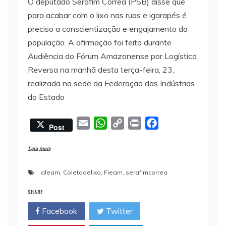
O deputado Serafim Corrêa (PSB) disse que
para acabar com o lixo nas ruas e igarapés é
preciso a conscientização e engajamento da
população. A afirmação foi feita durante
Audiência do Fórum Amazonense por Logística
Reversa na manhã desta terça-feira, 23,
realizada na sede da Federação das Indústrias
do Estado
E
W
C
P
F
Post
m
h
o
r
a
a
a
p
i
c
Leia mais
i
t
y
n
e
aleam
,
Coletadelixo
,
Fieam
,
serafimcorrea
l
s
L
t
b
A
i
o
SHARE
p
n
o
Facebook
Twitter
p
k
k