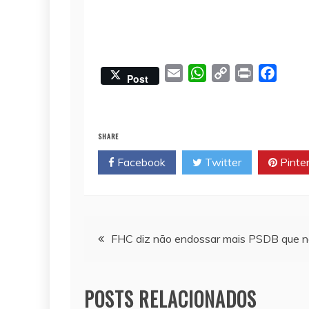
E
W
C
P
F
Post
m
h
o
r
a
a
a
p
i
c
i
t
y
n
e
SHARE
l
s
L
t
b
Facebook
Twitter
Pinte
A
i
o
p
n
o
p
k
k
Navegação
FHC diz não endossar mais PSDB que nã
de
POSTS RELACIONADOS
Post