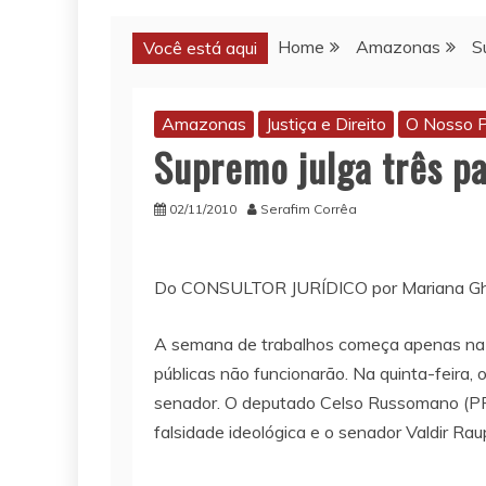
Home
Amazonas
S
Você está aqui
Amazonas
Justiça e Direito
O Nosso P
Supremo julga três pa
02/11/2010
Serafim Corrêa
Do CONSULTOR JURÍDICO por Mariana Ghir
A semana de trabalhos começa apenas na qu
públicas não funcionarão. Na quinta-feira,
senador. O deputado Celso Russomano (PP
falsidade ideológica e o senador Valdir Ra