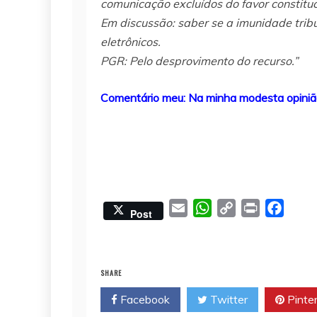
comunicação excluídos do favor constituc
Em discussão: saber se a imunidade tribut
eletrônicos.
PGR: Pelo desprovimento do recurso.”
Comentário meu: Na minha modesta opinião
E
W
C
P
F
Post
m
h
o
r
a
a
a
p
i
c
i
t
y
n
e
SHARE
l
s
L
t
b
Facebook
Twitter
Pinte
A
i
o