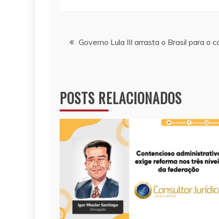
p
n
o
p
k
k
Navegação
Governo Lula III arrasta o Brasil para o 
de
Post
POSTS RELACIONADOS