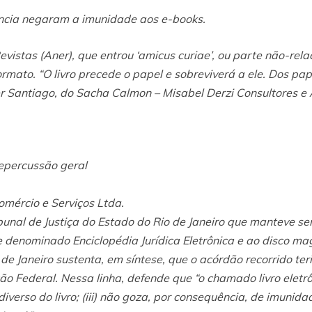
ância negaram a imunidade aos e-books.
vistas (Aner), que entrou ‘amicus curiae’, ou parte não-re
rmato. “O livro precede o papel e sobreviverá a ele. Dos pap
r Santiago, do Sacha Calmon – Misabel Derzi Consultores e
epercussão geral
omércio e Serviços Ltda.
bunal de Justiça do Estado do Rio de Janeiro que manteve se
 denominado Enciclopédia Jurídica Eletrônica e ao disco m
 de Janeiro sustenta, em síntese, que o acórdão recorrido t
ção Federal. Nessa linha, defende que “o chamado livro eletrônic
diverso do livro; (iii) não goza, por consequência, de imunid