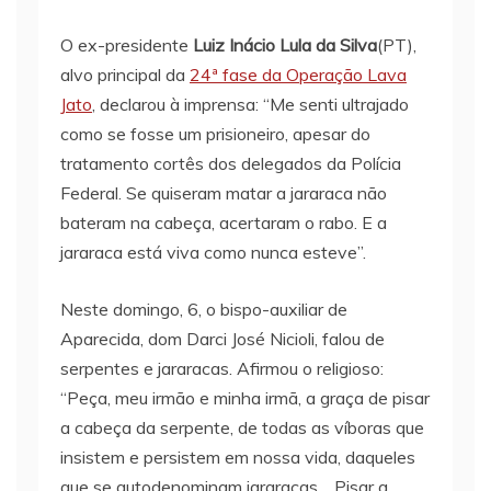
O ex-presidente
Luiz Inácio Lula da Silva
(PT),
alvo principal da
24ª fase da Operação Lava
Jato
, declarou à imprensa: “Me senti ultrajado
como se fosse um prisioneiro, apesar do
tratamento cortês dos delegados da Polícia
Federal. Se quiseram matar a jararaca não
bateram na cabeça, acertaram o rabo. E a
jararaca está viva como nunca esteve”.
Neste domingo, 6, o bispo-auxiliar de
Aparecida, dom Darci José Nicioli, falou de
serpentes e jararacas. Afirmou o religioso:
“Peça, meu irmão e minha irmã, a graça de pisar
a cabeça da serpente, de todas as víboras que
insistem e persistem em nossa vida, daqueles
que se autodenominam jararacas… Pisar a