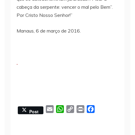
cabeça da serpente: vencer o mal pelo Bem”.
Por Cristo Nosso Senhor!”
Manaus, 6 de março de 2016.
E
W
C
P
F
Post
m
h
o
r
a
a
a
p
i
c
i
t
y
n
e