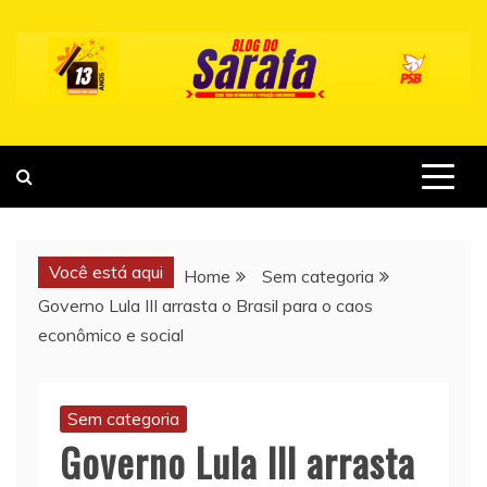
Skip
to
content
Você está aqui
Home
Sem categoria
Governo Lula III arrasta o Brasil para o caos
econômico e social
Sem categoria
Governo Lula III arrasta