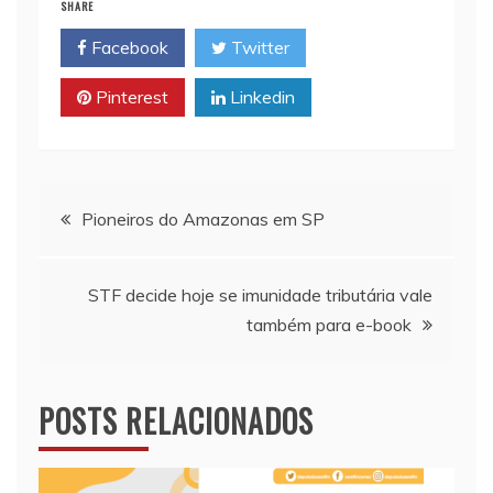
SHARE
l
s
L
t
b
Facebook
Twitter
A
i
o
p
n
o
Pinterest
Linkedin
p
k
k
Navegação
Pioneiros do Amazonas em SP
de
STF decide hoje se imunidade tributária vale
Post
também para e-book
POSTS RELACIONADOS