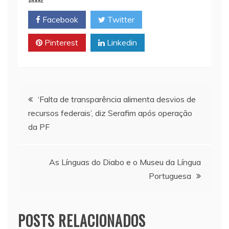
SHARE
l
s
L
t
b
Facebook
Twitter
A
i
o
p
n
o
Pinterest
Linkedin
p
k
k
Navegação
‘Falta de transparência alimenta desvios de
recursos federais’, diz Serafim após operação
de
da PF
Post
As Línguas do Diabo e o Museu da Língua
Portuguesa
POSTS RELACIONADOS