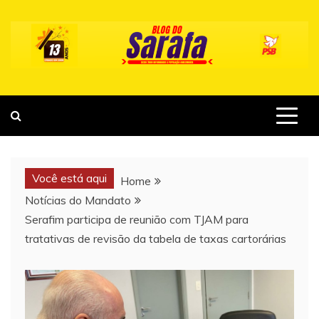
Skip
to
content
Você está aqui
Home
Notícias do Mandato
Serafim participa de reunião com TJAM para
tratativas de revisão da tabela de taxas cartorárias