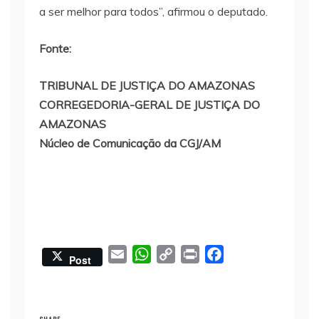
a ser melhor para todos”, afirmou o deputado.
Fonte:
TRIBUNAL DE JUSTIÇA DO AMAZONAS
CORREGEDORIA-GERAL DE JUSTIÇA DO
AMAZONAS
Núcleo de Comunicação da CGJ/AM
E
W
C
P
F
Post
m
h
o
r
a
a
a
p
i
c
i
t
y
n
e