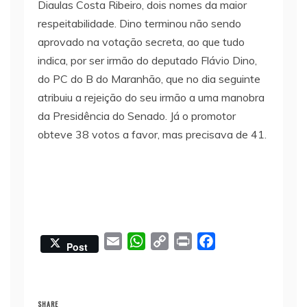
Diaulas Costa Ribeiro, dois nomes da maior
respeitabilidade. Dino terminou não sendo
aprovado na votação secreta, ao que tudo
indica, por ser irmão do deputado Flávio Dino,
do PC do B do Maranhão, que no dia seguinte
atribuiu a rejeição do seu irmão a uma manobra
da Presidência do Senado. Já o promotor
obteve 38 votos a favor, mas precisava de 41.
E
W
C
P
F
Post
m
h
o
r
a
a
a
p
i
c
i
t
y
n
e
SHARE