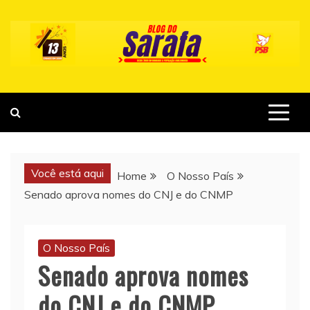
Skip
to
content
Você está aqui
Home
O Nosso País
Senado aprova nomes do CNJ e do CNMP
O Nosso País
Senado aprova nomes
do CNJ e do CNMP