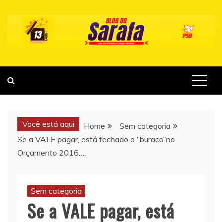
Skip
to
content
Você está aqui
Home
Sem categoria
Se a VALE pagar, está fechado o “buraco”no
Orçamento 2016….
Sem categoria
Se a VALE pagar, está