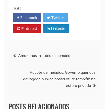
i
t
y
n
e
SHARE
l
s
L
t
b
Facebook
Twitter
A
i
o
p
n
o
Pinterest
Linkedin
p
k
k
Navegação
Amazonas, história e memória
de
Pacote de medidas: Governo quer que
Post
advogado público possa atuar também na
esfera privada
POSTS RELACIONADOS