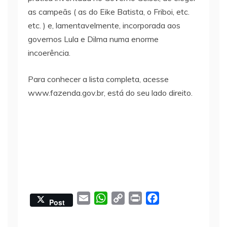
as campeãs ( as do Eike Batista, o Friboi, etc.
etc. ) e, lamentavelmente, incorporada aos
governos Lula e Dilma numa enorme
incoerência.
Para conhecer a lista completa, acesse
www.fazenda.gov.br, está do seu lado direito.
E
W
C
P
F
Post
m
h
o
r
a
a
a
p
i
c