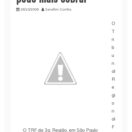
26/10/2009
Serafim Corrêa
O
T
ri
b
u
n
al
R
e
gi
o
n
al
F
O TRF da 3a. Região, em São Paulo