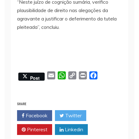
“Neste juízo de cognição sumária, verifico
plausibilidade de direito nas alegações da
agravante a justificar o deferimento da tutela
pleiteada”, concluiu.
E
W
C
P
F
Post
m
h
o
r
a
a
a
p
i
c
i
t
y
n
e
SHARE
l
s
L
t
b
Facebook
Twitter
A
i
o
p
n
o
Pinterest
Linkedin
p
k
k