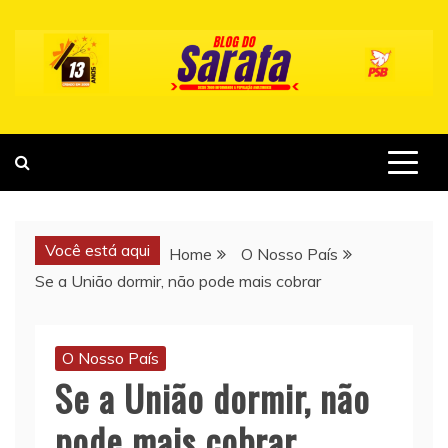
Skip
to
content
Você está aqui
Home
O Nosso País
Se a União dormir, não pode mais cobrar
O Nosso País
Se a União dormir, não
pode mais cobrar