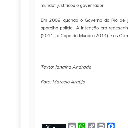
mundo”, justificou o governador.
Em 2009, quando o Governo do Rio de Ja
aparelho policial. A intenção era redesenh
(2011), a Copa do Mundo (2014) e as Olim
Texto: Janaína Andrade
Foto: Marcelo Araújo
E
W
C
P
F