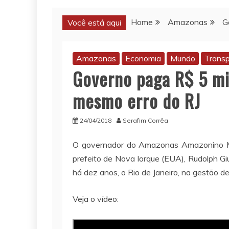
Home
Amazonas
G
Você está aqui
Amazonas
Economia
Mundo
Transp
Governo paga R$ 5 mi
mesmo erro do RJ
24/04/2018
Serafim Corrêa
O governador do Amazonas Amazonino Men
prefeito de Nova Iorque (EUA), Rudolph Giu
há dez anos, o Rio de Janeiro, na gestão de
Veja o vídeo: