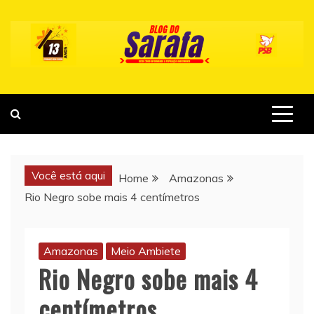
Skip
to
content
Você está aqui
Home
Amazonas
Rio Negro sobe mais 4 centímetros
Amazonas
Meio Ambiete
Rio Negro sobe mais 4
centímetros