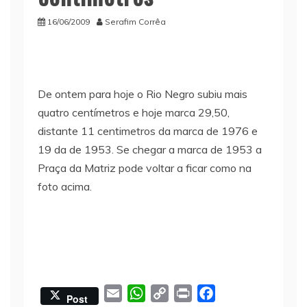
16/06/2009
Serafim Corrêa
De ontem para hoje o Rio Negro subiu mais
quatro centímetros e hoje marca 29,50,
distante 11 centimetros da marca de 1976 e
19 da de 1953. Se chegar a marca de 1953 a
Praça da Matriz pode voltar a ficar como na
foto acima.
E
W
C
P
F
Post