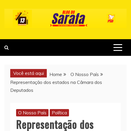
Skip
to
content
Você está aqui
Home
O Nosso País
Representação dos estados na Câmara dos
Deputados
O Nosso País
Política
Representação dos