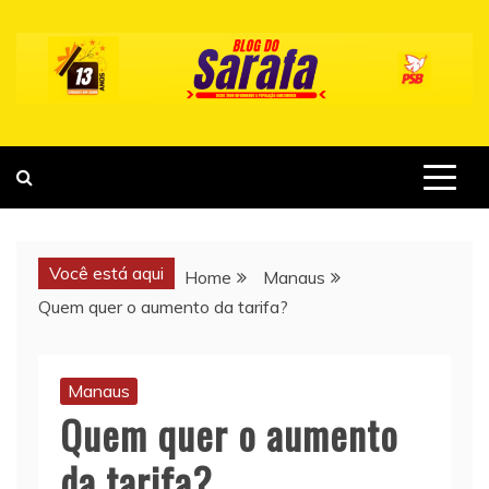
Skip
to
content
Você está aqui
Home
Manaus
Quem quer o aumento da tarifa?
Manaus
Quem quer o aumento
da tarifa?