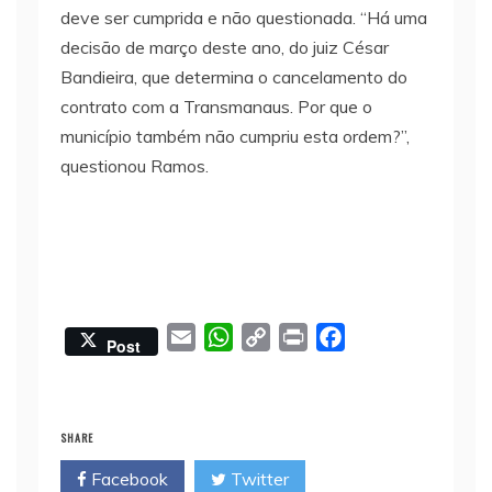
deve ser cumprida e não questionada. “Há uma
decisão de março deste ano, do juiz César
Bandieira, que determina o cancelamento do
contrato com a Transmanaus. Por que o
município também não cumpriu esta ordem?”,
questionou Ramos.
E
W
C
P
F
Post
m
h
o
r
a
a
a
p
i
c
i
t
y
n
e
SHARE
l
s
L
t
b
Facebook
Twitter
A
i
o