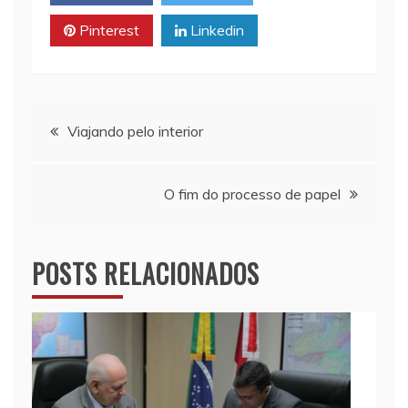
p
n
o
Pinterest
Linkedin
p
k
k
Navegação
Viajando pelo interior
de
O fim do processo de papel
Post
POSTS RELACIONADOS