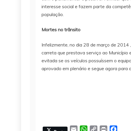
interesse social e fazem parte da competê
população.
Mortes no trânsito
Infelizmente, no dia 28 de março de 2014
carreta que prestava serviço ao Município 
evitada se os veículos possuíssem o equipa
aprovado em plenário e segue agora para a
E
W
C
P
F