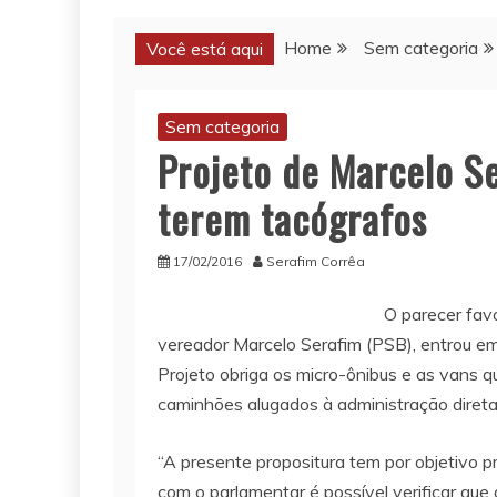
Home
Sem categoria
Você está aqui
Sem categoria
Projeto de Marcelo Se
terem tacógrafos
17/02/2016
Serafim Corrêa
O parecer fav
vereador Marcelo Serafim (PSB), entrou em
Projeto obriga os micro-ônibus e as vans q
caminhões alugados à administração direta e
“A presente propositura tem por objetivo pr
com o parlamentar é possível verificar que