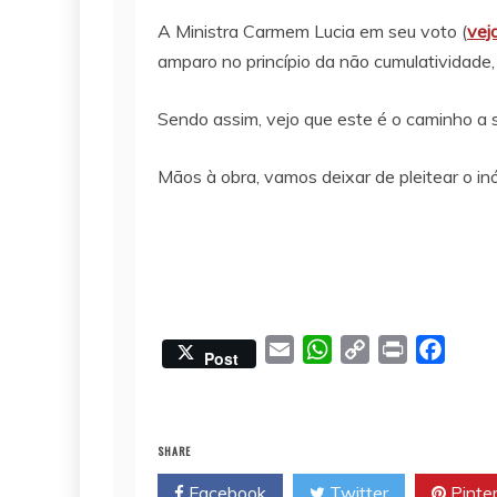
A Ministra Carmem Lucia em seu voto (
vej
amparo no princípio da não cumulatividade, s
Sendo assim, vejo que este é o caminho a s
Mãos à obra, vamos deixar de pleitear o inó
E
W
C
P
F
Post
m
h
o
r
a
a
a
p
i
c
i
t
y
n
e
SHARE
l
s
L
t
b
Facebook
Twitter
Pinte
A
i
o