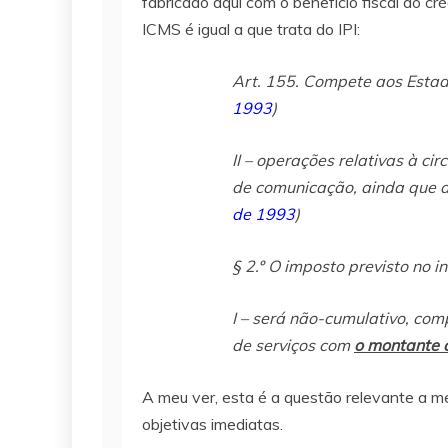
fabricado aqui com o benefício fiscal do cr
ICMS é igual a que trata do IPI:
Art. 155. Compete aos Estado
1993
)
II – operações relativas à ci
de comunicação, ainda que as
de 1993
)
§ 2.º O imposto previsto no i
I – será não-cumulativo, co
de serviços com
o montante c
A meu ver, esta é a questão relevante a m
objetivas imediatas.