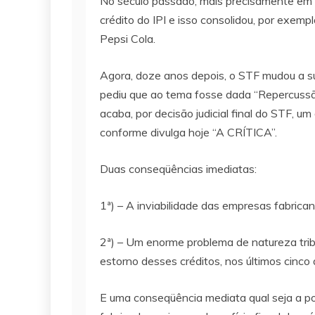
No século passado, mais precisamente em 1
crédito do IPI e isso consolidou, por exem
Pepsi Cola.
Agora, doze anos depois, o STF mudou a s
pediu que ao tema fosse dada “Repercussão
acaba, por decisão judicial final do STF, 
conforme divulga hoje “A CRÍTICA”.
Duas conseqüências imediatas:
1ª) – A inviabilidade das empresas fabri
2ª) – Um enorme problema de natureza tribu
estorno desses créditos, nos últimos cinco
E uma conseqüência mediata qual seja a po