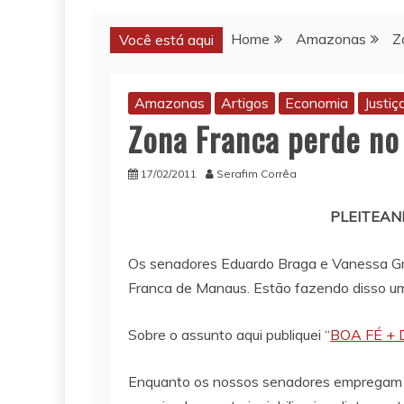
Home
Amazonas
Z
Você está aqui
Amazonas
Artigos
Economia
Justiç
Zona Franca perde n
17/02/2011
Serafim Corrêa
PLEITEAN
Os senadores Eduardo Braga e Vanessa Graz
Franca de Manaus. Estão fazendo disso uma
Sobre o assunto aqui publiquei “
BOA FÉ +
Enquanto os nossos senadores empregam se