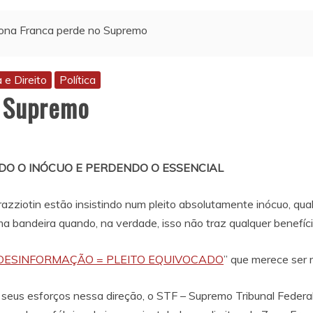
ona Franca perde no Supremo
a e Direito
Política
o Supremo
DO O INÓCUO E PERDENDO O ESSENCIAL
ziotin estão insistindo num pleito absolutamente inócuo, qual
 bandeira quando, na verdade, isso não traz qualquer benefíci
 DESINFORMAÇÃO = PLEITO EQUIVOCADO
” que merece ser r
us esforços nessa direção, o STF – Supremo Tribunal Federal