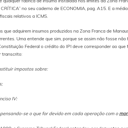
e qualquer fábrica de insumo instalada nos limites da Zona Fr
“A CRÍTICA” no seu caderno de ECONOMIA, pag. A15. E a médio
scais relativos a ICMS.
 que adquirem insumos produzidos na Zona Franca de Manaus te
rentes. Uma entende que sim, porque se assim não fosse não h
onstituição Federal o crédito do IPI deve corresponder ao que
r transcrito:
stituir impostos sobre:
s;
nciso IV:
ompensando-se o que for devido em cada operação com o
mon