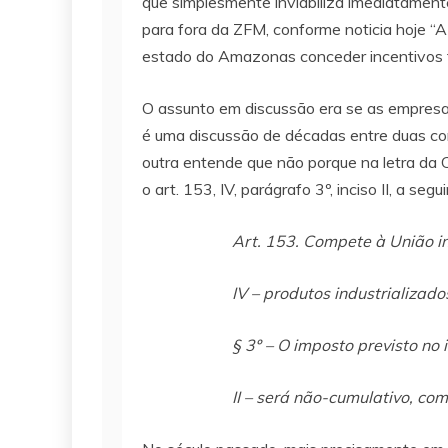
que simplesmente inviabiliza imediatament
para fora da ZFM, conforme noticia hoje 
estado do Amazonas conceder incentivos fi
O assunto em discussão era se as empresas
é uma discussão de décadas entre duas cor
outra entende que não porque na letra da C
o art. 153, IV, parágrafo 3º, inciso II, a segui
Art. 153. Compete à União in
IV – produtos industrializado
§ 3º – O imposto previsto no i
II – será não-cumulativo, c