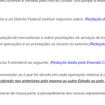
édito estímulo e vendido para fora do Estado. Isto porque a re
s e ao Distrito Federal instituir impostos sobre:
(
Redação da
rculação de mercadorias e sobre prestações de serviços de tr
 operações e as prestações se iniciem no exterior;
(
Redação 
nciso II atenderá ao seguinte:
(
Redação dada pela Emenda Con
mpensando-se o que for devido em cada operação relativa à 
obrado nas anteriores pelo mesmo ou outro Estado ou pelo D
erecer de nossa parte, e principalmente dos nossos represent