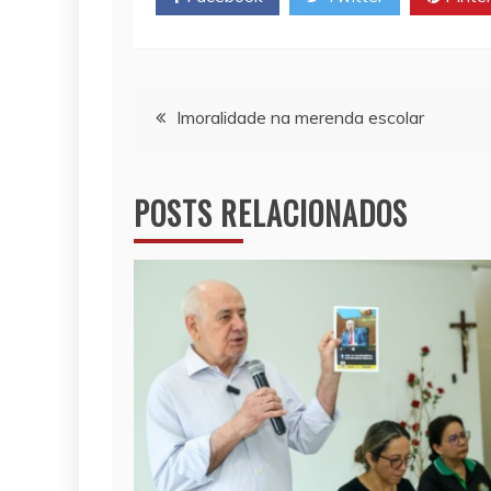
p
n
o
p
k
k
Navegação
Imoralidade na merenda escolar
de
POSTS RELACIONADOS
Post