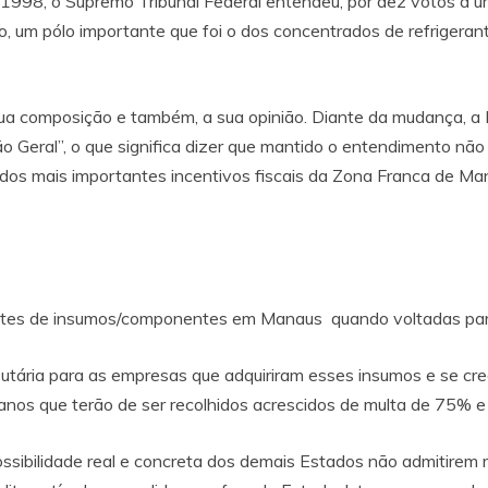
998, o Supremo Tribunal Federal entendeu, por dez votos a um
plo, um pólo importante que foi o dos concentrados de refriger
ua composição e também, a sua opinião. Diante da mudança, a 
 Geral”, o que significa dizer que mantido o entendimento não 
um dos mais importantes incentivos fiscais da Zona Franca de 
cantes de insumos/componentes em Manaus quando voltadas par
tária para as empresas que adquiriram esses insumos e se credi
 anos que terão de ser recolhidos acrescidos de multa de 75% e 
ssibilidade real e concreta dos demais Estados não admitirem 