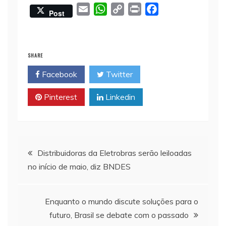
E
W
C
P
F
Post
m
h
o
r
a
a
a
p
i
c
i
t
y
n
e
SHARE
l
s
L
t
b
Facebook
Twitter
A
i
o
p
n
o
Pinterest
Linkedin
p
k
k
Navegação
Distribuidoras da Eletrobras serão leiloadas
no início de maio, diz BNDES
de
Post
Enquanto o mundo discute soluções para o
futuro, Brasil se debate com o passado