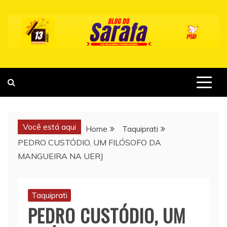
Skip
to
content
Você está aqui
Home
Taquiprati
PEDRO CUSTÓDIO, UM FILÓSOFO DA
MANGUEIRA NA UERJ
Taquiprati
PEDRO CUSTÓDIO, UM