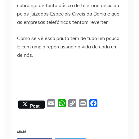
cobrança de tarifa básica de telefone decidida
pelos Juizados Especiais Cíveis da Bahia e que
as empresas telefônicas tentam reverter.
Como se vê essa pauta tem de tudo um pouco.
E com ampla repercussão na vida de cada um
de nós.
E
W
C
P
F
Post
m
h
o
r
a
a
a
p
i
c
i
t
y
n
e
SHARE
l
s
L
t
b