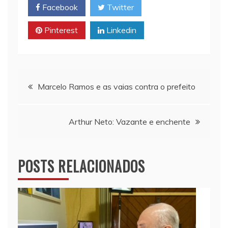
Facebook
Twitter
A
i
o
p
n
o
Pinterest
Linkedin
p
k
k
Navegação
Marcelo Ramos e as vaias contra o prefeito
de
Arthur Neto: Vazante e enchente
Post
POSTS RELACIONADOS