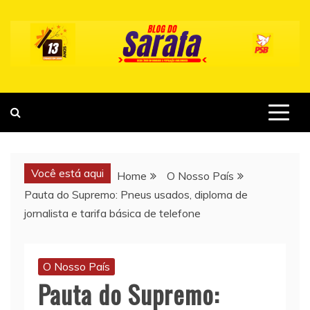
Skip
to
content
Você está aqui
Home
O Nosso País
Pauta do Supremo: Pneus usados, diploma de
jornalista e tarifa básica de telefone
O Nosso País
Pauta do Supremo: