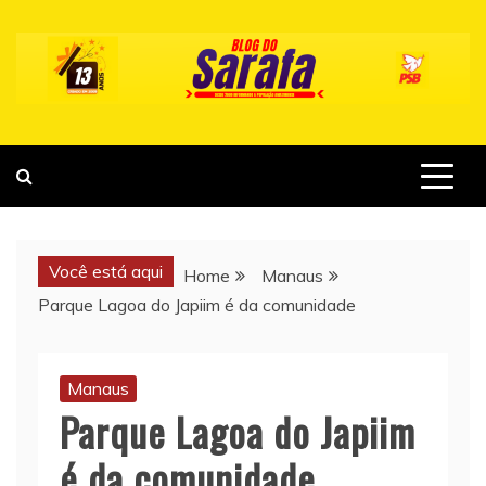
Skip
to
content
Você está aqui
Home
Manaus
Parque Lagoa do Japiim é da comunidade
Manaus
Parque Lagoa do Japiim
é da comunidade