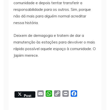
comunidade e depois tentar transferir a
responsabilidade para os outros. Sim, porque
não dá mais para alguém normal acreditar
nessa história.
Deixem de demagogia e tratem de dar a
manutenção às estações para devolver o mais
rápido possível aquele espaço à comunidade. O
Japiim merece.
E
W
C
P
F
Post
m
h
o
r
a
a
a
p
i
c