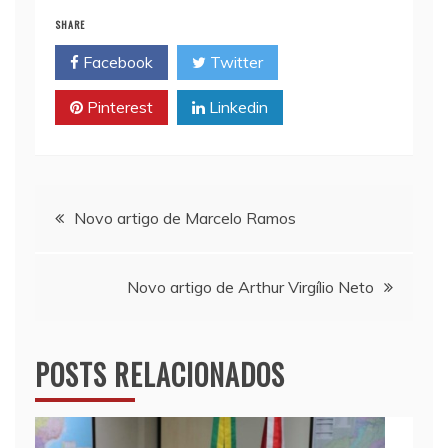
i
t
y
n
e
SHARE
l
s
L
t
b
Facebook
Twitter
A
i
o
p
n
o
Pinterest
Linkedin
p
k
k
Navegação
Novo artigo de Marcelo Ramos
de
Novo artigo de Arthur Virgílio Neto
Post
POSTS RELACIONADOS