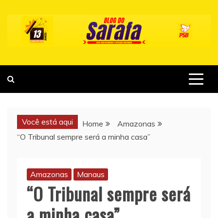
Skip
to
content
Você está aqui
Home
Amazonas
“O Tribunal sempre será a minha casa”
Amazonas
Manaus
“O Tribunal sempre será
a minha casa”