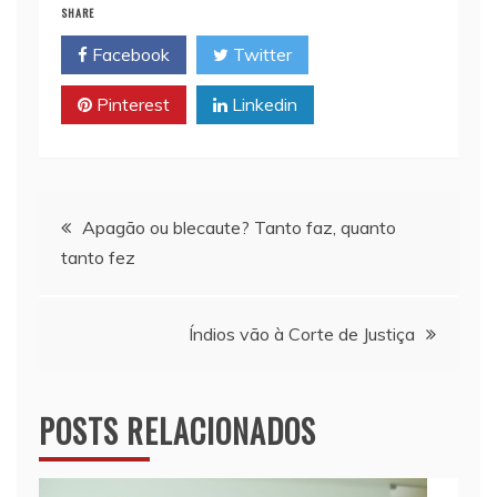
SHARE
l
s
L
t
b
Facebook
Twitter
A
i
o
p
n
o
Pinterest
Linkedin
p
k
k
Navegação
Apagão ou blecaute? Tanto faz, quanto
tanto fez
de
Post
Índios vão à Corte de Justiça
POSTS RELACIONADOS