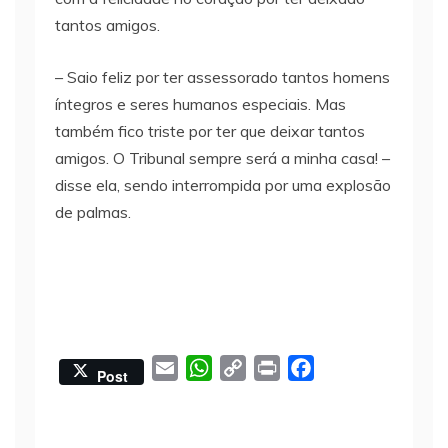
tantos amigos.
– Saio feliz por ter assessorado tantos homens
íntegros e seres humanos especiais. Mas
também fico triste por ter que deixar tantos
amigos. O Tribunal sempre será a minha casa! –
disse ela, sendo interrompida por uma explosão
de palmas.
E
W
C
P
F
Post
m
h
o
r
a
a
a
p
i
c
i
t
y
n
e