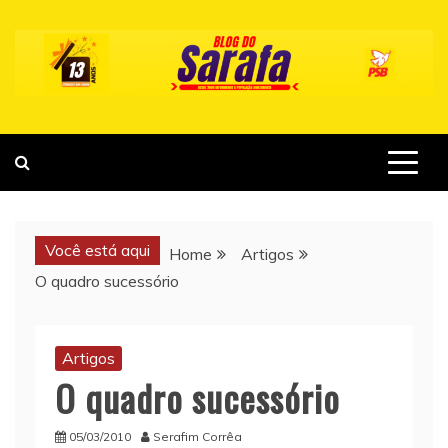
Skip
to
content
Você está aqui
Home
Artigos
O quadro sucessório
Artigos
O quadro sucessório
05/03/2010
Serafim Corrêa