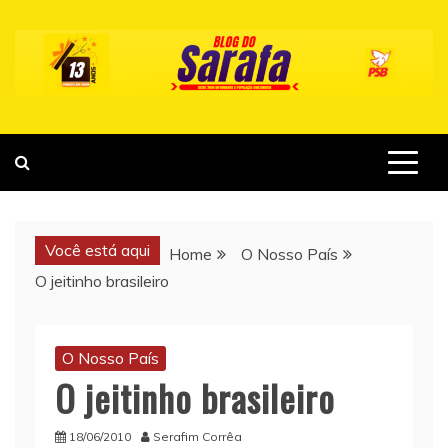
Skip
to
content
Você está aqui
Home
O Nosso País
O jeitinho brasileiro
O Nosso País
O jeitinho brasileiro
18/06/2010
Serafim Corrêa