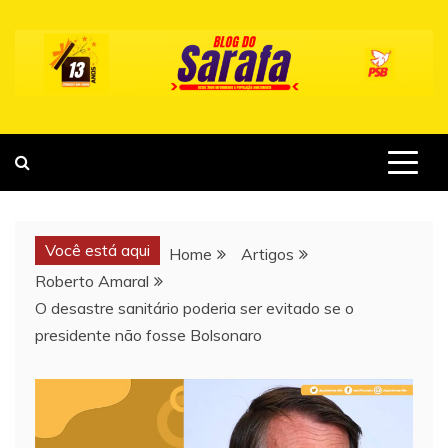
Skip
to
content
Você está aqui
Home
Artigos
Roberto Amaral
O desastre sanitário poderia ser evitado se o
presidente não fosse Bolsonaro