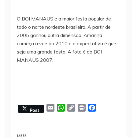
O BOI MANAUS é a maior festa popular de
todo o norte nordeste brasileiro. A partir de
2005 ganhou outra dimensão. Amanhã
começa a versão 2010 e a expectativa é que
seja uma grande festa. A foto é do BOI
MANAUS 2007.
E
W
C
P
F
Post
m
h
o
r
a
a
a
p
i
c
i
t
y
n
e
SHARE