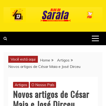
Skip
to
content
Você está aqui
Home
Artigos
Novos artigos de César Maia e José Dirceu
Artigos
O Nosso País
Novos artigos de César
Maia e José Dirceu