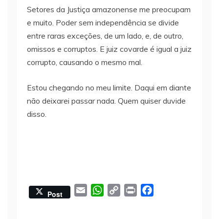
Setores da Justiça amazonense me preocupam
e muito. Poder sem independência se divide
entre raras exceções, de um lado, e, de outro,
omissos e corruptos. E juiz covarde é igual a juiz
corrupto, causando o mesmo mal.
Estou chegando no meu limite. Daqui em diante
não deixarei passar nada. Quem quiser duvide
disso.
E
W
C
P
F
Post
m
h
o
r
a
a
a
p
i
c