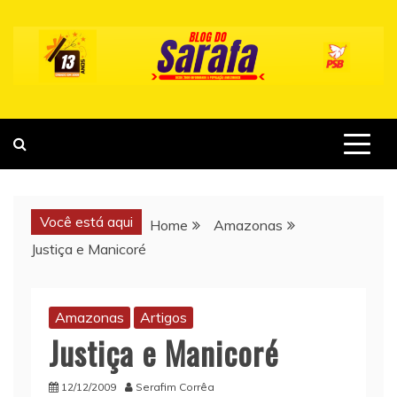
Skip
to
content
Você está aqui
Home
Amazonas
Justiça e Manicoré
Amazonas
Artigos
Justiça e Manicoré
12/12/2009
Serafim Corrêa