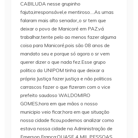
CABILUDA nesse grupinho
fajuta,irresponsável,e mentiroso….As urnas
falaram mais alto senador,,o sr tem que
deixar o povo de Manicoré em PAZ,vá
trabalhar,tente pelo ao menos fazer alguma
coisa para Manicoré,pois são 08 anos de
mandato seu e porque só agora o sr vem
querer dizer o que nada fez.Esse grupo
politico da UNIPOM tinha que deixar a
própria Justiça fazer justiça e não politicos
carrascos fazer o que fizeram com o vice
prefeito saudoso WALDOMIRO
GOMES,hora em que mãos o nosso
municipio veio ficar,hora em que situação
nossa cidade ficou,podemos analizar como
estava nossa cidade na Administração de
Emerson França:QUASE 4 MIL PESSOAS