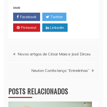
i
t
y
n
e
SHARE
l
s
L
t
b
Facebook
Twitter
A
i
o
p
n
o
Pinterest
Linkedin
p
k
k
Navegação
Novos artigos de César Maia e José Dirceu
de
Neuton Corrêa lança “Entrelinhas”
Post
POSTS RELACIONADOS