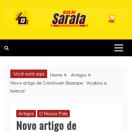
Skip
to
content
Você está aqui
Home
Artigos
Novo artigo de Cristóvam Buarque: “Acabou a
beleza”
Artigos
O Nosso País
Novo artigo de