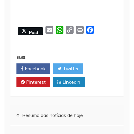
E
W
C
P
F
Post
m
h
o
r
a
a
a
p
i
c
i
t
y
n
e
SHARE
l
s
L
t
b
Facebook
Twitter
A
i
o
p
n
o
Pinterest
Linkedin
p
k
k
Navegação
Resumo das notícias de hoje
de