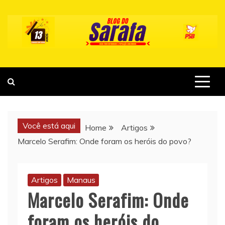
Skip
to
content
Você está aqui
Home
Artigos
Marcelo Serafim: Onde foram os heróis do povo?
Artigos
Manaus
Marcelo Serafim: Onde
foram os heróis do