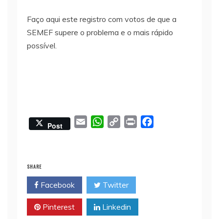
Faço aqui este registro com votos de que a
SEMEF supere o problema e o mais rápido
possível.
E
W
C
P
F
Post
m
h
o
r
a
a
a
p
i
c
i
t
y
n
e
SHARE
l
s
L
t
b
Facebook
Twitter
A
i
o
p
n
o
Pinterest
Linkedin
p
k
k