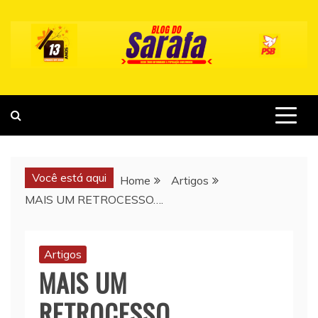
Skip
to
content
Você está aqui
Home
Artigos
MAIS UM RETROCESSO….
Artigos
MAIS UM
RETROCESSO….