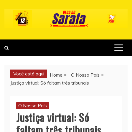
Skip
to
content
Você está aqui
Home
O Nosso País
Justiça virtual: Só faltam três tribunais
O Nosso País
Justiça virtual: Só
faltam três tribunais