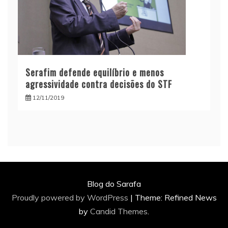
Serafim defende equilíbrio e menos
agressividade contra decisões do STF
12/11/2019
Blog do Sarafa
Proudly powered by WordPress
|
Theme: Refined News
by
Candid Themes
.