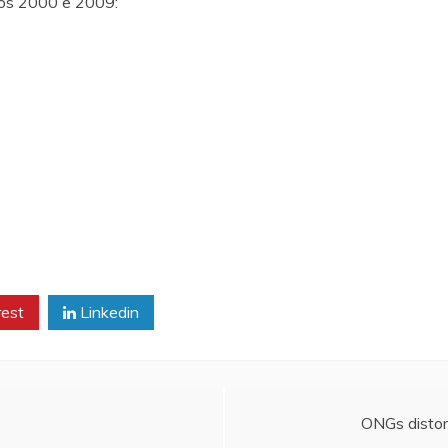
nos 2000 e 2009:
rest
Linkedin
ONGs distor