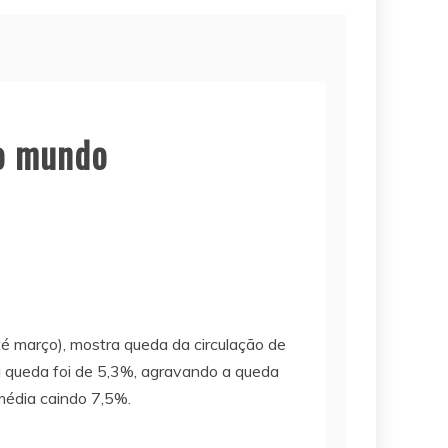
no mundo
té março), mostra queda da circulação de
 queda foi de 5,3%, agravando a queda
média caindo 7,5%.