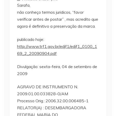
Sarafa,
não conheço termos juridicos, “favor
verificar antes de postar” , mas acredito que
agora é definitivo a preservação da marca.
publicado hoje:
http://www.trf1.gov.br/edjf1/edjf1_0100_1
69_2_20090904.pdf
Divulgação: sexta-feira, 04 de setembro de
2009
AGRAVO DE INSTRUMENTO N.
2009.01.00.033828-0/AM
Processo Orig.: 2006.32.00.006485-1
RELATOR(A) : DESEMBARGADORA
FEDERAL MARIA DO