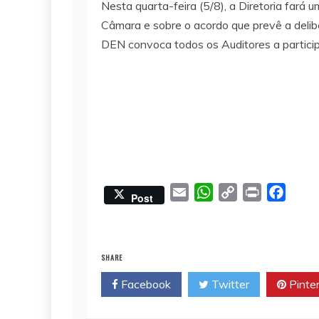
Nesta quarta-feira (5/8), a Diretoria fará 
Câmara e sobre o acordo que prevê a delib
DEN convoca todos os Auditores a partici
E
W
C
P
F
Post
m
h
o
r
a
a
a
p
i
c
i
t
y
n
e
SHARE
l
s
L
t
b
Facebook
Twitter
Pinte
A
i
o
p
n
o