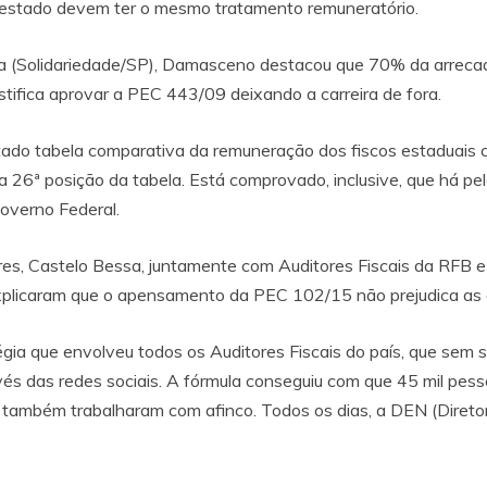
de estado devem ter o mesmo tratamento remuneratório.
a (Solidariedade/SP), Damasceno destacou que 70% da arreca
ustifica aprovar a PEC 443/09 deixando a carreira de fora.
tado tabela comparativa da remuneração dos fiscos estaduais c
a 26ª posição da tabela. Está comprovado, inclusive, que há p
overno Federal.
res, Castelo Bessa, juntamente com Auditores Fiscais da RFB 
plicaram que o apensamento da PEC 102/15 não prejudica as 
égia que envolveu todos os Auditores Fiscais do país, que sem 
ravés das redes sociais. A fórmula conseguiu com que 45 mil p
 também trabalharam com afinco. Todos os dias, a DEN (Diretor