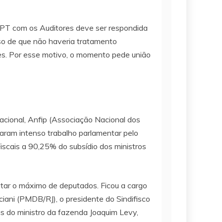
 PT com os Auditores deve ser respondida
so de que não haveria tratamento
res. Por esse motivo, o momento pede união
acional, Anfip (Associação Nacional dos
izaram intenso trabalho parlamentar pelo
scais a 90,25% do subsídio dos ministros
atar o máximo de deputados. Ficou a cargo
iani (PMDB/RJ), o presidente do Sindifisco
s do ministro da fazenda Joaquim Levy,