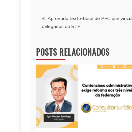
p
k
k
Navegação
Aprovado texto-base de PEC que vincul
delegados ao STF
de
Post
POSTS RELACIONADOS