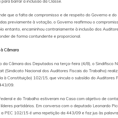
 para barrar a inclusão da Classe.
nde que a falta de compromisso e de respeito do Governo e do
tidas previamente à votação, o Governo reafirmou o compromis
. No entanto, encaminhou contrariamente à inclusão dos Audito
onder de forma contundente e proporcional.
s à Câmara
 da Câmara dos Deputados na terça-feira (4/8), o Sindifisco N
ait (Sindicato Nacional dos Auditores Fiscais do Trabalho) real
Constituição) 102/15, que vincula o subsídio do Auditores Fi
 443/09.
Federal e do Trabalho estiveram na Casa com objetivo de cont
 líderes partidários. Em conversa com o deputado Leonardo Picc
 a PEC 102/15 é uma repetição da 443/09 e faz jus às palavra