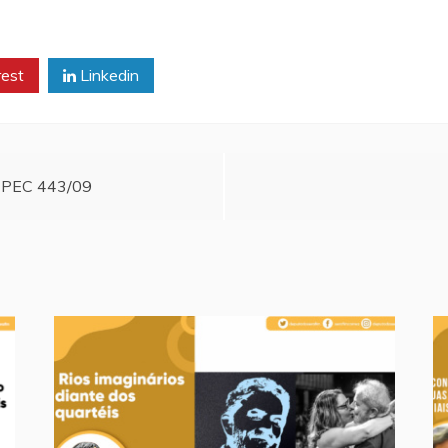
rest
Linkedin
a PEC 443/09