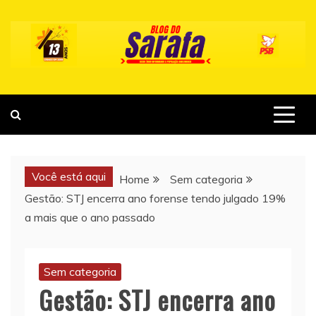
Skip
to
content
Você está aqui
Home
Sem categoria
Gestão: STJ encerra ano forense tendo julgado 19%
a mais que o ano passado
Sem categoria
Gestão: STJ encerra ano