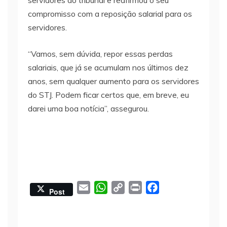
servidores do tribunal e reafirmou o seu
compromisso com a reposição salarial para os
servidores.
“Vamos, sem dúvida, repor essas perdas
salariais, que já se acumulam nos últimos dez
anos, sem qualquer aumento para os servidores
do STJ. Podem ficar certos que, em breve, eu
darei uma boa notícia”, assegurou.
E
W
C
P
F
Post
m
h
o
r
a
a
a
p
i
c