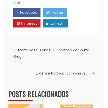
i
t
y
n
e
SHARE
l
s
L
t
b
Facebook
Twitter
A
i
o
p
n
o
Pinterest
Linkedin
p
k
k
Navegação
Morre aos 90 anos D. Dorothea de Souza
Braga
de
Post
E o ministro (não) compareceu…
POSTS RELACIONADOS