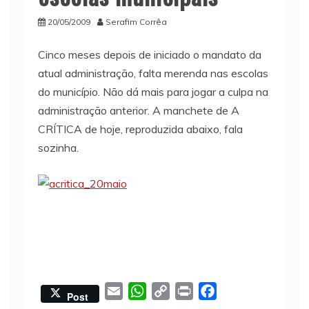
20/05/2009
Serafim Corrêa
Cinco meses depois de iniciado o mandato da
atual administração, falta merenda nas escolas
do município. Não dá mais para jogar a culpa na
administração anterior. A manchete de A
CRÍTICA de hoje, reproduzida abaixo, fala
sozinha.
E
W
C
P
F
Post