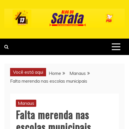
Skip
to
content
Você está aqui
Home
Manaus
Falta merenda nas escolas municipais
Manaus
Falta merenda nas
escolas municipais