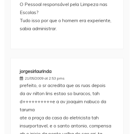
O Pessoal responsável pela Limpeza nas
Escolas?
Tudo isso por que o homem era experiente,
sabia administrar.
jorgesirlaurinda
21/05/2009 at 2:53 pms
prefeito, o sr acredita que as ruas depois
da av nilton lins estao so buracos, tah
d++++++++++e a av joaquim nabuco da
taruma
ate a praça da casa do eletricista tah
insurportavel, e o santo antonio, compensa
ah o inicio da ponte velha do sao rai, ta