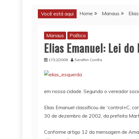
Home
Manaus
Elia
Você está aqui
Manaus
Política
Elias Emanuel: Lei do
17/12/2009
Serafim Corrêa
em nossa cidade. Segundo o vereador socia
Elias Emanuel classificou de “control+C, c
30 de dezembro de 2002, da prefeita Martha
Conforme artigo 12 da mensagem de Amazoni