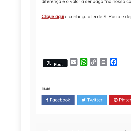
diferença é o valor a ser pago “no nosso ca
Clique aqui
e conheça a lei de S. Paulo e d
E
W
C
P
F
Post
m
h
o
r
a
a
a
p
i
c
i
t
y
n
e
SHARE
l
s
L
t
b
Facebook
Twitter
Pinte
A
i
o
p
n
o
p
k
k
Navegação