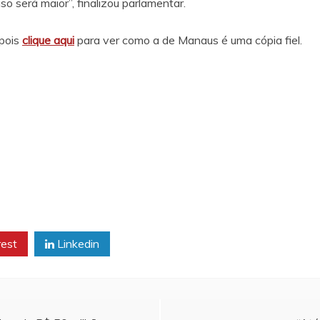
so será maior”, finalizou parlamentar.
epois
clique aqui
para ver como a de Manaus é uma cópia fiel.
rest
Linkedin