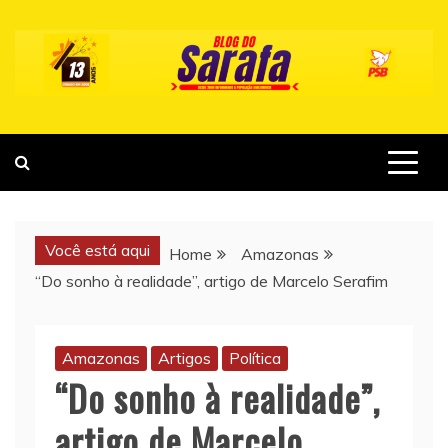
Skip
to
content
Você está aqui
Home
Amazonas
“Do sonho à realidade”, artigo de Marcelo Serafim
Amazonas
Artigos
Política
“Do sonho à realidade”,
artigo de Marcelo