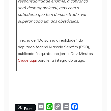
responsabilidade enorme, a cobrança
será desproporcional, mas com a
sabedoria que tem demonstrado, vai
superar cada um dos obstáculos.
Trecho de “Do sonho à realidade”, do
deputado federal Marcelo Serafim (PSB),
publicado às quintas no jornal Dez Minutos.
Clique aqui
para ler a íntegra do artigo.
E
W
C
P
F
Post