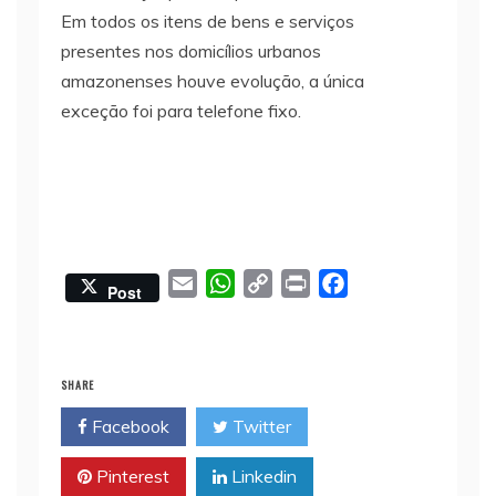
Em todos os itens de bens e serviços
presentes nos domicílios urbanos
amazonenses houve evolução, a única
exceção foi para telefone fixo.
E
W
C
P
F
Post
m
h
o
r
a
a
a
p
i
c
i
t
y
n
e
SHARE
l
s
L
t
b
Facebook
Twitter
A
i
o
p
n
o
Pinterest
Linkedin
p
k
k