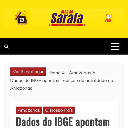
Skip
to
content
Você está aqui
Home
Amazonas
Dados do IBGE apontam redução da natalidade no
Amazonas
Amazonas
O Nosso País
Dados do IBGE apontam