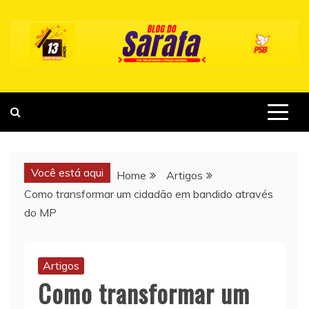
Skip
to
content
Você está aqui
Home
Artigos
Como transformar um cidadão em bandido através
do MP
Artigos
Como transformar um