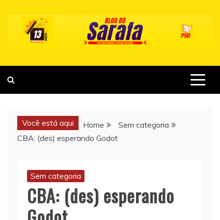
Skip
to
content
Você está aqui
Home
Sem categoria
CBA: (des) esperando Godot
Sem categoria
CBA: (des) esperando
Godot