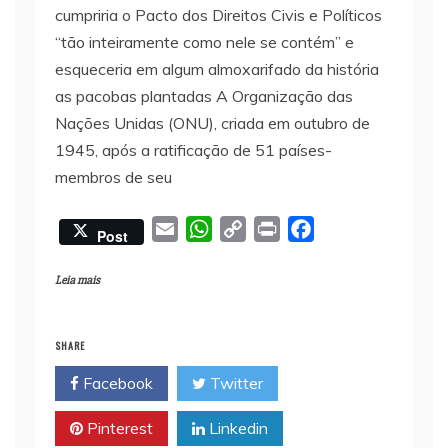
cumpriria o Pacto dos Direitos Civis e Políticos
“tão inteiramente como nele se contém” e
esqueceria em algum almoxarifado da história
as pacobas plantadas A Organização das
Nações Unidas (ONU), criada em outubro de
1945, após a ratificação de 51 países-
membros de seu
E
W
C
P
F
Post
m
h
o
r
a
a
a
p
i
c
Leia mais
i
t
y
n
e
l
s
L
t
b
SHARE
A
i
o
Facebook
Twitter
p
n
o
p
k
k
Pinterest
Linkedin