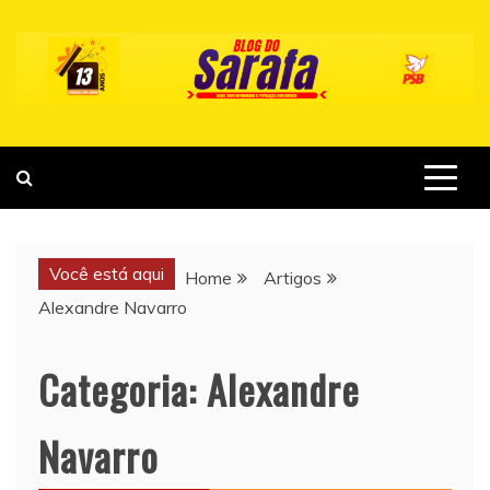
Skip
to
content
Você está aqui
Home
Artigos
Alexandre Navarro
Categoria:
Alexandre
Navarro