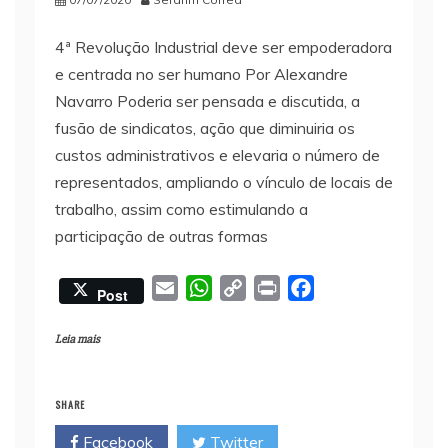
4ª Revolução Industrial deve ser empoderadora
e centrada no ser humano Por Alexandre
Navarro Poderia ser pensada e discutida, a
fusão de sindicatos, ação que diminuiria os
custos administrativos e elevaria o número de
representados, ampliando o vínculo de locais de
trabalho, assim como estimulando a
participação de outras formas
E
W
C
P
F
Post
m
h
o
r
a
a
a
p
i
c
Leia mais
i
t
y
n
e
l
s
L
t
b
SHARE
A
i
o
Facebook
Twitter
p
n
o