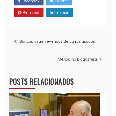
Facebook
Twitter
A
i
o
p
n
o
Pinterest
Linkedin
p
k
k
Navegação
Bancos viram revendas de carros usados
de
Menga na blogosfera
Post
POSTS RELACIONADOS