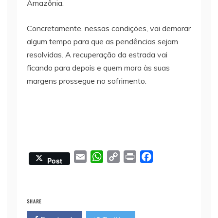
Amazônia.
Concretamente, nessas condições, vai demorar
algum tempo para que as pendências sejam
resolvidas. A recuperação da estrada vai
ficando para depois e quem mora às suas
margens prossegue no sofrimento.
E
W
C
P
F
Post
m
h
o
r
a
a
a
p
i
c
i
t
y
n
e
SHARE
l
s
L
t
b