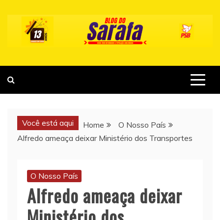
Skip
to
content
Você está aqui
Home
O Nosso País
Alfredo ameaça deixar Ministério dos Transportes
O Nosso País
Alfredo ameaça deixar
Ministério dos