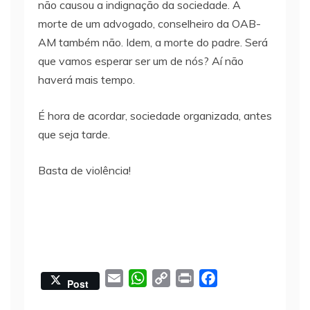
não causou a indignação da sociedade. A
morte de um advogado, conselheiro da OAB-
AM também não. Idem, a morte do padre. Será
que vamos esperar ser um de nós? Aí não
haverá mais tempo.
É hora de acordar, sociedade organizada, antes
que seja tarde.
Basta de violência!
E
W
C
P
F
Post
m
h
o
r
a