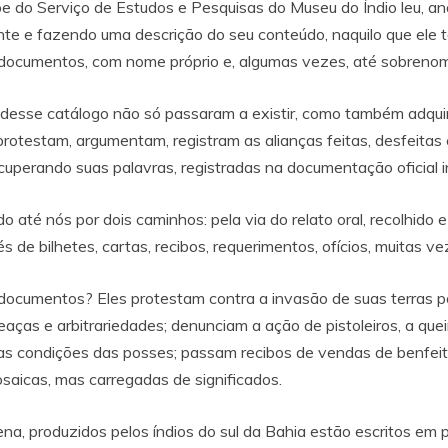
 do Serviço de Estudos e Pesquisas do Museu do Índio leu, anal
e e fazendo uma descrição do seu conteúdo, naquilo que ele tem
s documentos, com nome próprio e, algumas vezes, até sobrenom
esse catálogo não só passaram a existir, como também adquiri
testam, argumentam, registram as alianças feitas, desfeitas e r
recuperando suas palavras, registradas na documentação oficial 
té nós por dois caminhos: pela via do relato oral, recolhido e 
és de bilhetes, cartas, recibos, requerimentos, ofícios, muitas v
 documentos? Eles protestam contra a invasão de suas terras po
eaças e arbitrariedades; denunciam a ação de pistoleiros, a q
as condições das posses; passam recibos de vendas de benfeit
osaicas, mas carregadas de significados.
, produzidos pelos índios do sul da Bahia estão escritos em po