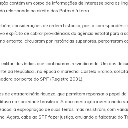
ação contém um corpo de informações de interesse para os ling
da relacionada ao direito dos Pataxó à terra.
bém, considerações de ordem histórica, pois a correspondência 
tivo explícito de cobrar providências da agência estatal para a 
s, no entanto, circularam por instâncias superiores, percorreram 
a militar, dos índios que continuaram reivindicando. Um dos doc
nte da República”, na época o marechal Castelo Branco, solicit
adora por parte do SPI” (Registro 2031).
 de extraordinária riqueza, que permitem repensar o papel do 
sa na sociedade brasileira. A documentação inventariada vai re
dos, a expropriação de suas terras, mas resistiram, com varia
ino. Agora, cabe ao STF fazer justiça, anulando a falcatrua do