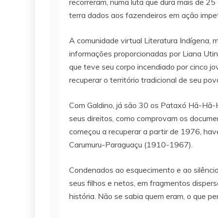
recorreram, numa luta que dura mais de 25 
terra dados aos fazendeiros em ação impet
A comunidade virtual Literatura Indígena, m
informações proporcionadas por Liana Utin
que teve seu corpo incendiado por cinco j
recuperar o território tradicional de seu p
Com Galdino, já são 30 os Pataxó Hã-Hã-H
seus direitos, como comprovam os documen
começou a recuperar a partir de 1976, hav
Carumuru-Paraguaçu (1910-1967).
Condenados ao esquecimento e ao silêncio,
seus filhos e netos, em fragmentos disper
história. Não se sabia quem eram, o que p