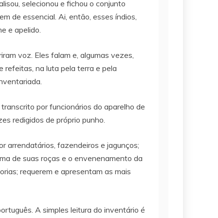
isou, selecionou e fichou o conjunto
 de essencial. Ai, então, esses índios,
e e apelido.
ram voz. Eles falam e, algumas vezes,
efeitas, na luta pela terra e pela
inventariada.
transcrito por funcionários do aparelho de
ezes redigidos de próprio punho.
r arrendatários, fazendeiros e jagunços;
ueima de suas roças e o envenenamento da
orias; requerem e apresentam as mais
rtuguês. A simples leitura do inventário é