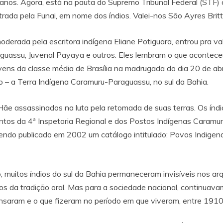
anos. Agora, está na pauta do Supremo Tribunal Federal (STF) o
rada pela Funai, em nome dos índios. Valei-nos São Ayres Britt
oderada pela escritora indígena Eliane Potiguara, entrou pra va
guassu, Juvenal Payaya e outros. Eles lembram o que aconteceu
ovens da classe média de Brasília na madrugada do dia 20 de ab
ovo – a Terra Indígena Caramuru-Paraguassu, no sul da Bahia.
ãe assassinados na luta pela retomada de suas terras. Os ín
tos da 4ª Inspetoria Regional e dos Postos Indígenas Caramur
endo publicado em 2002 um catálogo intitulado: Povos Indigena
 muitos índios do sul da Bahia permaneceram invisíveis nos ar
sos da tradição oral. Mas para a sociedade nacional, continua
ensaram e o que fizeram no período em que viveram, entre 191