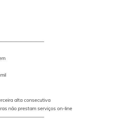
—————————
vem
mil
erceira alta consecutiva
iras não prestam serviços on-line
—————————