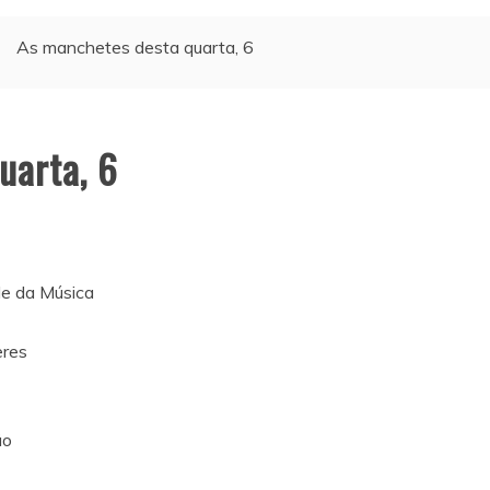
As manchetes desta quarta, 6
uarta, 6
ade da Música
eres
ão