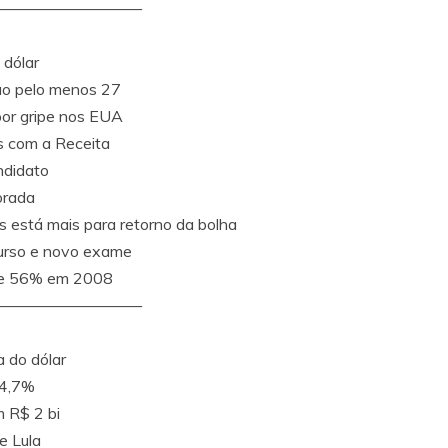
—————————
 dólar
ão pelo menos 27
por gripe nos EUA
s com a Receita
ndidato
orada
s está mais para retorno da bolha
curso e novo exame
esce 56% em 2008
—————————
 do dólar
14,7%
m R$ 2 bi
e Lula