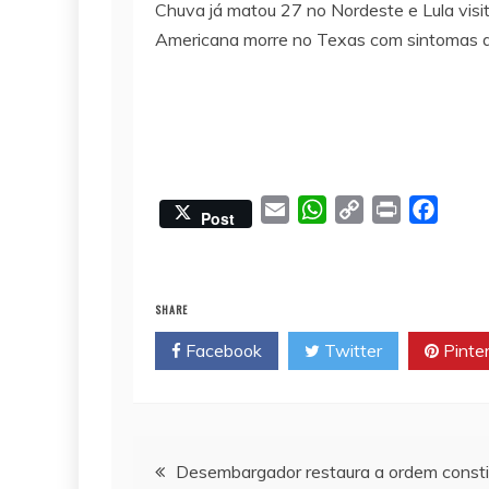
Chuva já matou 27 no Nordeste e Lula vis
Americana morre no Texas com sintomas d
E
W
C
P
F
Post
m
h
o
r
a
a
a
p
i
c
i
t
y
n
e
SHARE
l
s
L
t
b
Facebook
Twitter
Pinte
A
i
o
p
n
o
p
k
k
Navegação
Desembargador restaura a ordem consti