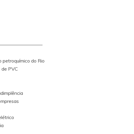
—————————
o petroquímico do Rio
o de PVC
adimplência
 empresas
létrico
ia