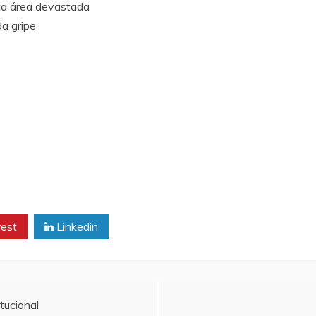
ita área devastada
a gripe
rest
Linkedin
tucional