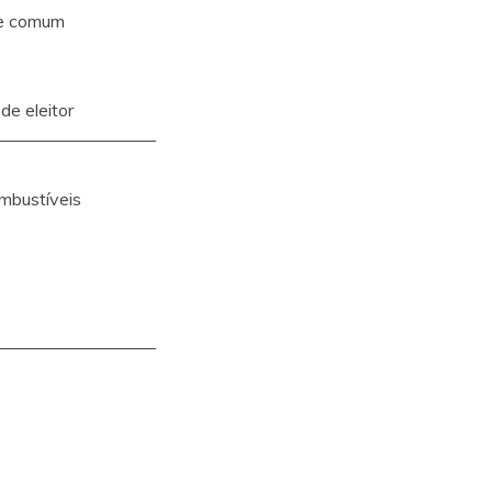
pe comum
 de eleitor
—————————
mbustíveis
—————————