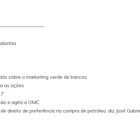
—————————
dústria
idas sobre o marketing verde de bancos
ra as ações
 7
nsão e agita a OMC
 direito de preferência na compra de petróleo, diz José Gabriel