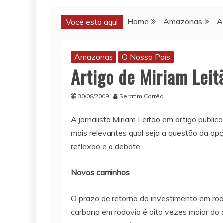
Home
Amazonas
A
Você está aqui
Amazonas
O Nosso País
Artigo de Miriam Lei
30/08/2009
Serafim Corrêa
A jornalista Miriam Leitão em artigo publi
mais relevantes qual seja a questão da op
reflexão e o debate.
Novos caminhos
O prazo de retorno do investimento em rod
carbono em rodovia é oito vezes maior do q