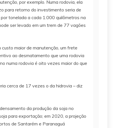
anutenção, por exemplo. Numa rodovia, ela
zo para retorno do investimento seria de
7 por tonelada a cada 1.000 quilômetros na
tar pode ser levado em um trem de 77 vagões
m custo maior de manutenção, um frete
incentivo ao desmatamento que uma rodovia
no numa rodovia é oito vezes maior do que
ria cerca de 17 vezes o da hidrovia – diz
 adensamento da produção da soja no
 soja para exportação; em 2020, a projeção
 portos de Santarém e Paranaguá