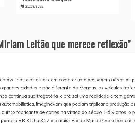
21/12/2022
Miriam Leitão que merece reflexão
”
utomóvel nos dias atuais, em comprar uma passagem aérea, as
as grandes cidades e não diferente de Manaus, os veículos tra
po continua sua tragetória, o pré sal uma realidade e tem gent
ia automobilistica, imaginavam que podiam triplicar a produção
o quinto fabricante de carros na virada do século. Há 9 anos, o
 ponte,a BR 319 a 317 e o maior Rio do Mundo? Se o homem nã