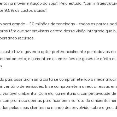
nto na movimentação da soja”. Pelo estudo, “com infraestrutur
té 9,5% os custos atuais”.
o será grande – 30 milhões de toneladas – todos os portos po
ras têm que ser previstas dentro dessa visão integrada que bu
spersando recursos.
ja custo faz o governo optar preferencialmente por rodovias n
 o desmatamento; e aumentam as emissões de gases de efeito e
s.
 do país assinaram uma carta se comprometendo a medir anua
o inventário de emissões. E se comprometem a reduzir essas emis
 variável ambiental. Com ela, aumentaria a competitividade d
compromisso apenas para ficar bem na foto do ambientalment
adas pelos seus clientes no mundo desenvolvido sobre o grau d