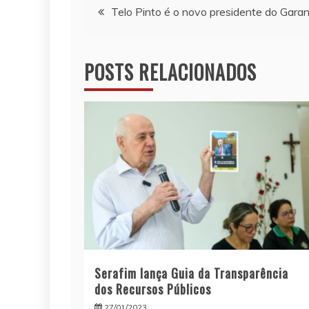
Navegação
Telo Pinto é o novo presidente do Garan
de
POSTS RELACIONADOS
Post
Serafim lança Guia da Transparência
dos Recursos Públicos
27/01/2023