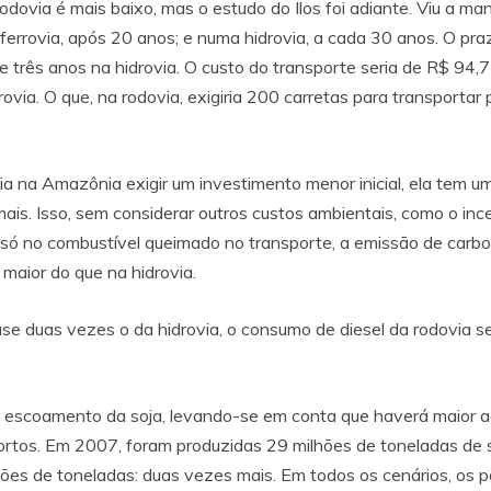
rodovia é mais baixo, mas o estudo do Ilos foi adiante. Viu a m
 ferrovia, após 20 anos; e numa hidrovia, a cada 30 anos. O pra
e três anos na hidrovia. O custo do transporte seria de R$ 94,
idrovia. O que, na rodovia, exigiria 200 carretas para transpor
a na Amazônia exigir um investimento menor inicial, ela tem u
 mais. Isso, sem considerar outros custos ambientais, como o 
só no combustível queimado no transporte, a emissão de carbo
 maior do que na hidrovia.
ase duas vezes o da hidrovia, o consumo de diesel da rodovia se
 do escoamento da soja, levando-se em conta que haverá maior
 portos. Em 2007, foram produzidas 29 milhões de toneladas de
lhões de toneladas: duas vezes mais. Em todos os cenários, os