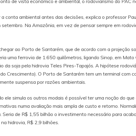
o ponto de vista econômico e ambiental, o rodoviarismo do PAC n
ir a conta ambiental antes das decisões, explica o professor Pa
 em setembro. Na Amazônia, em vez de pensar sempre em rodovi
chegar ao Porto de Santarém, que de acordo com a projeção so
ria uma ferrovia de 1.650 quilômetros, ligando Sinop, em Mato
ção da soja pela hidrovia Teles Pires-Tapajós. A hipótese rodov
 do Crescimento). O Porto de Santarém tem um terminal com 
amente suspensa por razões ambientais.
 ele simula os outros modais é possível ter uma noção do que 
nativas numa avaliação mais ampla de custo e retorno. Normalm
ia. Seria de R$ 1,55 bilhão o investimento necessário para aca
 na hidrovia, R$ 2,9 bilhões.