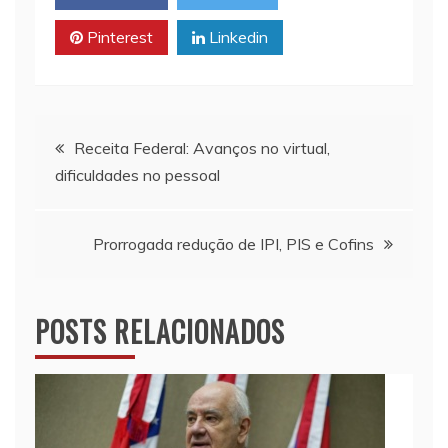
p
n
o
Pinterest
Linkedin
p
k
k
Navegação
Receita Federal: Avanços no virtual,
dificuldades no pessoal
de
Post
Prorrogada redução de IPI, PIS e Cofins
POSTS RELACIONADOS