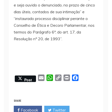
e seja ouvido o denunciado, no prazo de cinco
dias úteis, contados de sua intimação” e
“instaurado processo disciplinar perante o
Conselho de Ética e Decoro Parlamentar, nos
termos do Parágrafo 6º, do art. 17, da
Resolução nº 20, de 1993”.
E
W
C
P
F
Post
m
h
o
r
a
a
a
p
i
c
i
t
y
n
e
SHARE
l
s
L
t
b
Facebook
Twitter
A
i
o