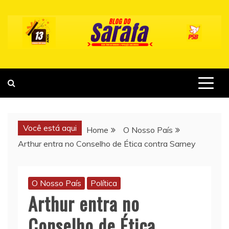
Skip
to
content
Você está aqui
Home
O Nosso País
Arthur entra no Conselho de Ética contra Sarney
O Nosso País
Política
Arthur entra no
Conselho de Ética