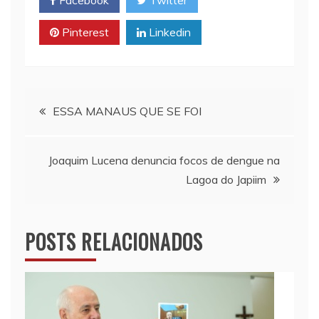
Facebook
Twitter
A
i
o
p
n
o
Pinterest
Linkedin
p
k
k
Navegação
ESSA MANAUS QUE SE FOI
de
Joaquim Lucena denuncia focos de dengue na
Post
Lagoa do Japiim
POSTS RELACIONADOS