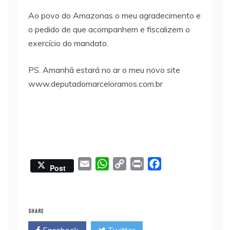
Ao povo do Amazonas o meu agradecimento e
o pedido de que acompanhem e fiscalizem o
exercício do mandato.
PS. Amanhã estará no ar o meu novo site
www.deputadomarceloramos.com.br
E
W
C
P
F
Post
m
h
o
r
a
a
a
p
i
c
i
t
y
n
e
SHARE
l
s
L
t
b