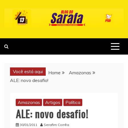
Skip
to
content
Você está aqui
Home
Amazonas
ALE: novo desafio!
Amazonas
Artigos
Política
ALE: novo desafio!
30/01/2011
Serafim Corrêa