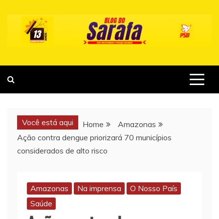
Skip
to
content
Você está aqui
Home
Amazonas
Ação contra dengue priorizará 70 municípios
considerados de alto risco
Amazonas
Na imprensa
O Nosso País
Saúde