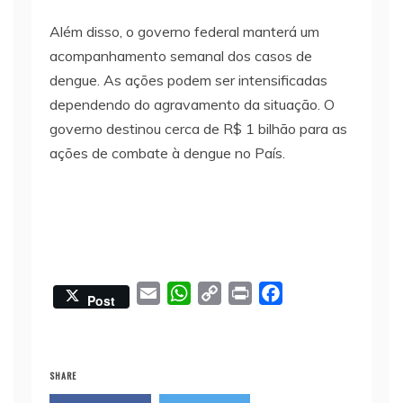
Além disso, o governo federal manterá um
acompanhamento semanal dos casos de
dengue. As ações podem ser intensificadas
dependendo do agravamento da situação. O
governo destinou cerca de R$ 1 bilhão para as
ações de combate à dengue no País.
E
W
C
P
F
Post
m
h
o
r
a
a
a
p
i
c
i
t
y
n
e
SHARE
l
s
L
t
b