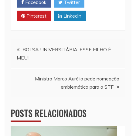
Facebook
Twitter
A
i
o
p
n
o
Pinterest
Linkedin
p
k
k
Navegação
BOLSA UNIVERSITÁRIA: ESSE FILHO É
MEU!
de
Post
Ministro Marco Aurélio pede nomeação
emblemática para o STF
POSTS RELACIONADOS